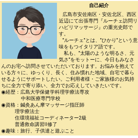
自己紹介
広島市安佐南区・安佐北区、西区
近辺にて出張専門『ルーチェ訪問リ
ハビリマッサージ』の重光史郎で
す。
"ルーチェ"とは、"ひかり"という意
味をもつイタリア語です。
私も、"太陽のような明るさ、元
気さ"をモットーに、今日もみなさ
んのお宅へ訪問させていただいております。お悩みを抱えて
いる方々に、ゆっくり、長く、住み慣れた地域、自宅で暮ら
せるようにサポートしたい。ご利用者様・ご家族様のお気持
ちに全力で寄り添い、全力でお応えしていきたいです。
◉経歴：広島大学保健学科理学療法専攻
中和医療専門学校
◉資格：鍼灸あん摩マッサージ指圧師
理学療法士
住環境福祉コーディネーター2級
普通救命講習II修了
◉趣味：旅行、子供達と遊ぶこと