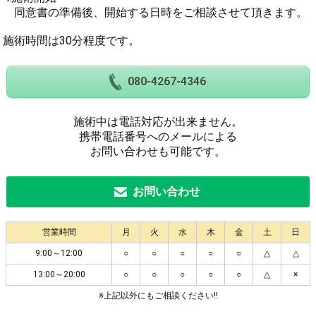
同意書の準備後、開始する日時をご相談させて頂きます。
施術時間は30分程度です。
080-4267-4346
施術中は電話対応が出来ません。
携帯電話番号へのメールによる
お問い合わせも可能です。
お問い合わせ
営業時間
月
火
水
木
金
土
日
9:00～12:00
○
○
○
○
○
△
△
13:00～20:00
○
○
○
○
○
△
×
※上記以外にもご相談ください!!