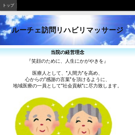
トップ
ルーチェ訪問リハビリマッサージ
当院の経営理念
『笑顔のために、人生にかがやきを』
医療人として、"人間力"を高め、
心からの"感謝の言葉"を頂けるように、
地域医療の一員として"社会貢献"に尽力致します。